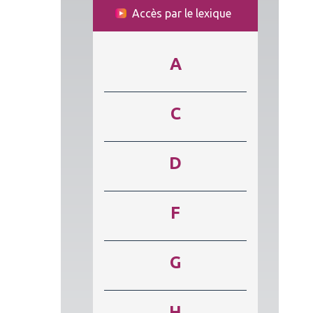
Accès par le lexique
A
C
D
F
G
H