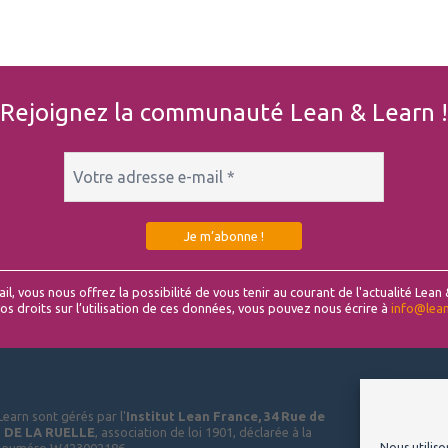
Rejoignez la communauté Lean & Learn !
il, vous nous offrez la possibilité de vous tenir au courant de l'actualité Lean
os droits sur l’utilisation de ces données, vous pouvez nous écrire à
info@lean
Learn sont gérés par l'
Institut Lean France, 34 Rue de
N DE LA RUELLE
, association de loi 1901, déclarée à la
Nous utiliso