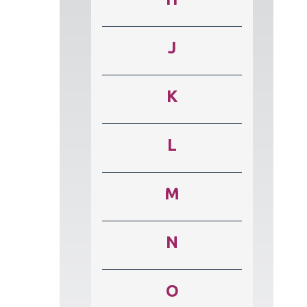
J
K
L
M
N
O