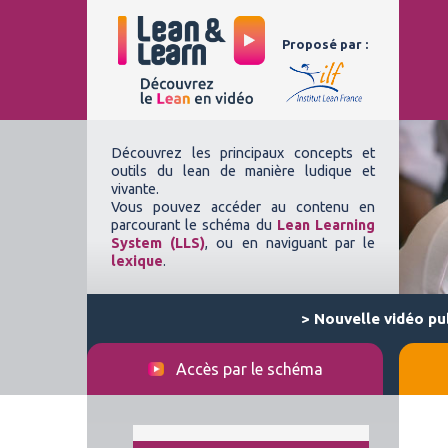
Aller
au
Proposé par :
contenu
Découvrez les principaux concepts et
outils du lean de manière ludique et
vivante.
Vous pouvez accéder au contenu en
parcourant le schéma du
Lean Learning
System (LLS)
, ou en naviguant par le
lexique
.
> Nouvelle vidéo pub
Accès par le schéma