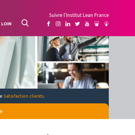
Suivre l'Institut Lean France
 LOIN
Facebook
Instagram
Linkedin
Twitter
YouTube
Slideshare
Apple Podcas
ue
Satisfaction clients
.
ie