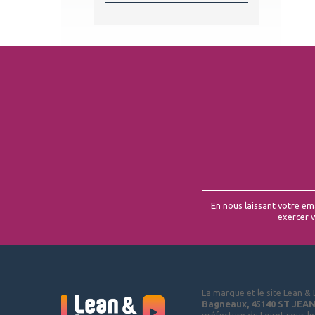
En nous laissant votre ema
exercer v
La marque et le site Lean & 
Bagneaux, 45140 ST JEA