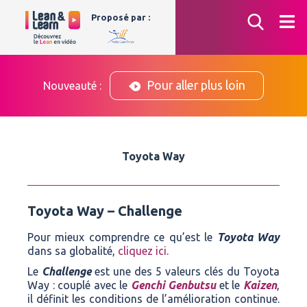
Aller
Proposé par :
au
contenu
Pour aller plus loin
Nouveauté :
Toyota Way
Toyota Way – Challenge
Pour mieux comprendre ce qu’est le
Toyota Way
dans sa globalité,
cliquez ici
.
Le
Challenge
est une des 5 valeurs clés du Toyota
Way : couplé avec le
Genchi Genbutsu
et le
Kaizen
,
il définit les conditions de l’amélioration continue.