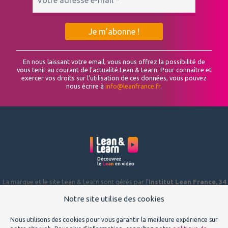
En nous laissant votre email, vous nous offrez la possibilité de
vous tenir au courant de l'actualité Lean & Learn. Pour connaître et
exercer vos droits sur l’utilisation de ces données, vous pouvez
nous écrire à
info@leanfrance.fr
.
La marque et le site Lean & Learn sont gérés par l'
Institut Lean France, 34
Rue de Bagneaux, 45140 ST JEAN DE LA RUELLE
, association de loi 1901,
déclarée à la préfecture du Loiret sous le numéro W423002186.
Notre site utilise des cookies
Pour toute suggestion ou demande d’information, écrivez-nous à
Nous utilisons des cookies pour vous garantir la meilleure expérience sur
info@leanfrance.fr
.