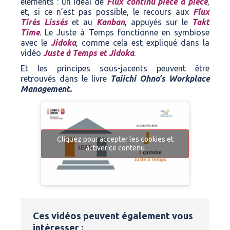
éléments : un idéal de
Flux continu pièce à pièce
,
et, si ce n’est pas possible, le recours aux
Flux
Tirés Lissés
et au
Kanban
, appuyés sur le
Takt
Time
. Le Juste à Temps fonctionne en symbiose
avec le
Jidoka
, comme cela est expliqué dans la
vidéo
Juste à Temps et Jidoka
.
Et les principes sous-jacents peuvent être
retrouvés dans le livre
Taiichi Ohno’s Workplace
Management.
Cliquez pour accepter les cookies et
activer ce contenu
Ces vidéos peuvent également vous
intéresser :