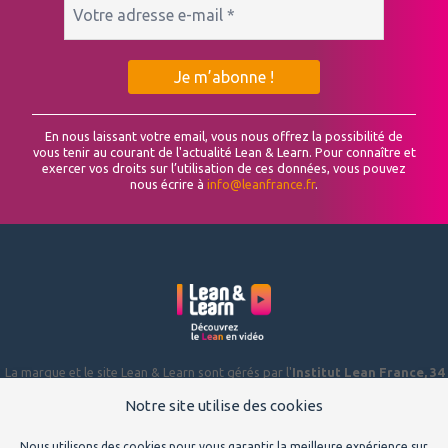
En nous laissant votre email, vous nous offrez la possibilité de
vous tenir au courant de l'actualité Lean & Learn. Pour connaître et
exercer vos droits sur l’utilisation de ces données, vous pouvez
nous écrire à
info@leanfrance.fr
.
La marque et le site Lean & Learn sont gérés par l'
Institut Lean France, 34
Rue de Bagneaux, 45140 ST JEAN DE LA RUELLE
, association de loi 1901,
Notre site utilise des cookies
déclarée à la préfecture du Loiret sous le numéro W423002186.
Pour toute suggestion ou demande d’information, écrivez-nous à
Nous utilisons des cookies pour vous garantir la meilleure expérience sur