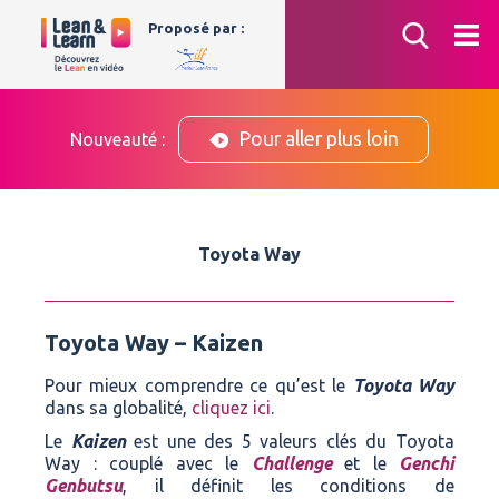
Aller
Proposé par :
au
contenu
Pour aller plus loin
Nouveauté :
Toyota Way
Toyota Way – Kaizen
Pour mieux comprendre ce qu’est le
Toyota Way
dans sa globalité,
cliquez ici
.
Le
Kaizen
est une des 5 valeurs clés du Toyota
Way : couplé avec le
Challenge
et le
Genchi
Genbutsu
, il définit les conditions de