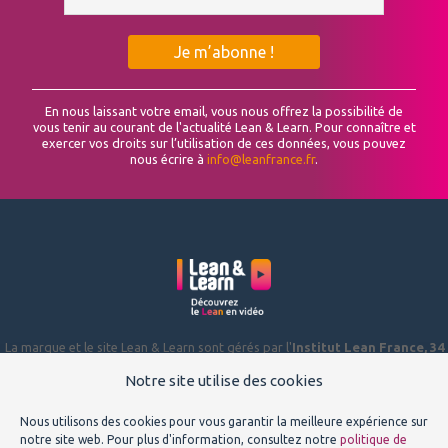
En nous laissant votre email, vous nous offrez la possibilité de
vous tenir au courant de l'actualité Lean & Learn. Pour connaître et
exercer vos droits sur l’utilisation de ces données, vous pouvez
nous écrire à
info@leanfrance.fr
.
La marque et le site Lean & Learn sont gérés par l'
Institut Lean France, 34
Rue de Bagneaux, 45140 ST JEAN DE LA RUELLE
, association de loi 1901,
déclarée à la préfecture du Loiret sous le numéro W423002186.
Notre site utilise des cookies
Pour toute suggestion ou demande d’information, écrivez-nous à
Nous utilisons des cookies pour vous garantir la meilleure expérience sur
info@leanfrance.fr
.
notre site web. Pour plus d'information, consultez notre
politique de