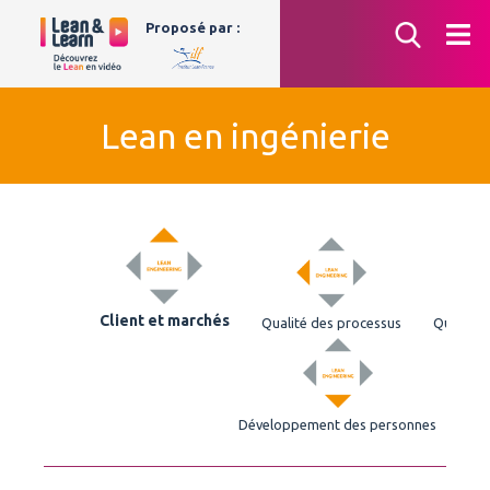
Aller
Proposé par :
au
contenu
Lean en ingénierie
Client et marchés
Qualité des processus
Qualité 
Développement des personnes