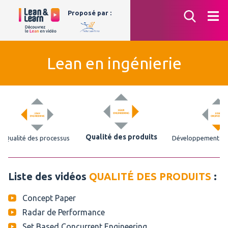
Aller
Proposé par :
au
contenu
Lean en ingénierie
Qualité des produits
Qualité des processus
Développement de
Liste des vidéos
QUALITÉ DES PRODUITS
:
Concept Paper
Radar de Performance
Set Based Concurrent Engineering